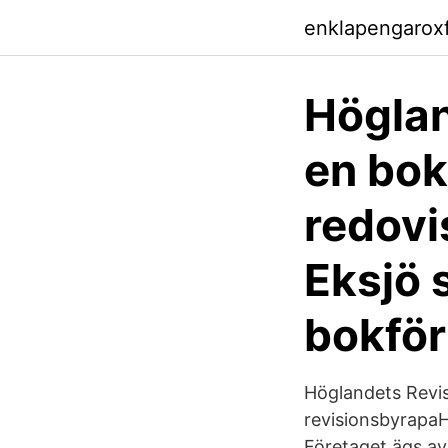
enklapengarox
Höglan
en bok
redovi
Eksjö 
bokför
Höglandets Revis
revisionsbyrapaH
Företaget ägs a