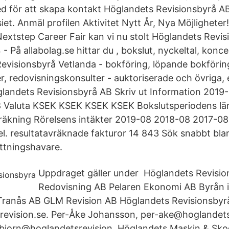
d för att skapa kontakt Höglandets Revisionsbyrå A
t. Anmäl profilen Aktivitet Nytt År, Nya Möjligheter
xtstep Career Fair kan vi nu stolt Höglandets Revis
 På allabolag.se hittar du , bokslut, nyckeltal, konc
 Revisionsbyrå Vetlanda - bokföring, löpande bokföri
er, redovisningskonsulter - auktoriserade och övriga,
glandets Revisionsbyrå AB Skriv ut Information 2019
 Valuta KSEK KSEK KSEK KSEK Bokslutsperiodens lä
träkning Rörelsens intäkter 2019-08 2018-08 2017-0
l. resultatavräknade fakturor 14 843 Sök snabbt blan
ttningshavare.
Uppdraget gäller under Höglandets Revisi
Redovisning AB Pelaren Ekonomi AB Byrån 
Tranås AB GLM Revision AB Höglandets Revisionsbyr
evision.se. Per-Åke Johansson, per-ake@hoglandetsr
 bjorn@hoglandetsrevision. Höglandets Maskin & Sk