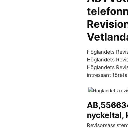
telefon
Revisio
Vetland
Höglandets Revi
Höglandets Revis
Höglandets Revis
intressant föret
AB,556634-
nyckeltal,
Revisorsassisten