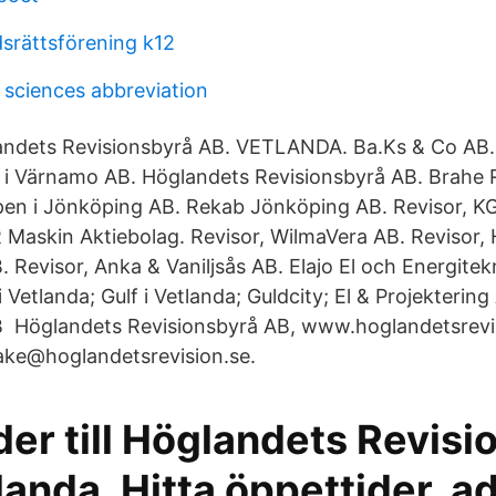
srättsförening k12
 sciences abbreviation
andets Revisionsbyrå AB. VETLANDA. Ba.Ks & Co AB.
 i Värnamo AB. Höglandets Revisionsbyrå AB. Brahe 
pen i Jönköping AB. Rekab Jönköping AB. Revisor, K
 Maskin Aktiebolag. Revisor, WilmaVera AB. Revisor,
. Revisor, Anka & Vaniljsås AB. Elajo El och Energite
Vetlanda; Gulf i Vetlanda; Guldcity; El & Projekterin
B Höglandets Revisionsbyrå AB, www.hoglandetsrevis
ake@hoglandetsrevision.se.
er till Höglandets Revisi
landa. Hitta öppettider, a