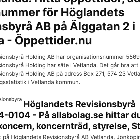
nummer för Höglandets
nsbyrå AB på Älggatan 2 i
a - Öppettider.nu
sionsbyrå Holding AB har organisationsnummer 5569
ionsbyrå Holding har säte i Vetlanda. Det går bra at
ionsbyrå Holding AB på adress Box 271, 574 23 Vetl
agsstatistik i Vetlanda kommun.
Höglandets Revisionsbyrå
0104 - På allabolag.se hittar du 
 koncern, koncernträd, styrelse, S
t på Höglandets Revisionsbyrå AB Vetlanda, Jönköpi