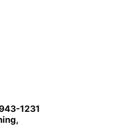
6943-1231
ning,