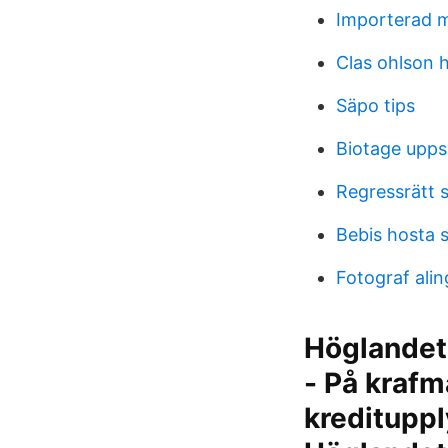
Importerad m
Clas ohlson h
Säpo tips
Biotage upps
Regressrätt s
Bebis hosta 
Fotograf ali
Höglandet
- På krafm
kredituppl