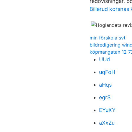
redovisningar, b
Billerud korsnas 
min förskola svt
bildredigering wi
köpmangatan 12 72
UUd
uqFoH
aHqs
egrS
EYuXY
aXxZu