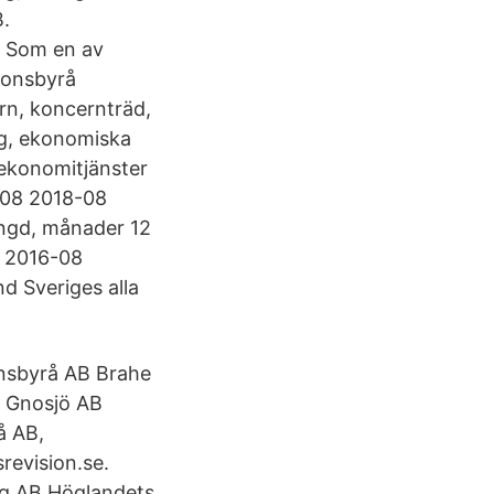
B.
! Som en av
ionsbyrå
ern, koncernträd,
ng, ekonomiska
 ekonomitjänster
-08 2018-08
ngd, månader 12
8 2016-08
d Sveriges alla
onsbyrå AB Brahe
i Gnosjö AB
å AB,
evision.se.
og AB Höglandets