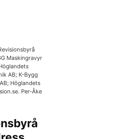
Revisionsbyrå
GG Maskingravyr
 Höglandets
knik AB; K-Bygg
g AB; Höglandets
ion.se. Per-Åke
onsbyrå
dress,