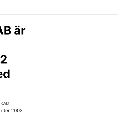
AB är
32
ed
okala
under 2003