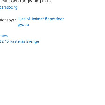
okslut och rådgivning m.m.
karlsborg
liljas bil kalmar öppettider
gyopo
ndows
2 15 västerås sverige