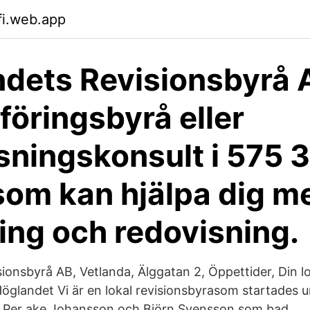
fi.web.app
dets Revisionsbyrå 
föringsbyrå eller
sningskonsult i 575 
som kan hjälpa dig m
ing och redovisning.
ionsbyrå AB, Vetlanda, Älggatan 2, Öppettider, Din l
öglandet Vi är en lokal revisionsbyrasom startades 
v Per ake Johansson och Björn Svensson som bad