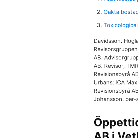
Oäkta bostad
Toxicological
Davidsson. Högl
Revisorsgruppen
AB. Advisorgrup
AB. Revisor, TMR
Revisionsbyrå AB
Urbans; ICA Maxi 
Revisionsbyrå A
Johansson, per-
Öppettid
AB i Vet