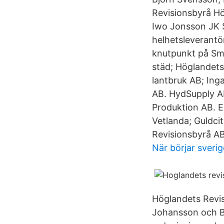
Revisionsbyrå H
Iwo Jonsson JK S
helhetsleverantör
knutpunkt på Sm
städ; Höglandets
lantbruk AB; Ing
AB. HydSupply AB
Produktion AB. E
Vetlanda; Guldci
Revisionsbyrå AB
När börjar sverige
Höglandets Revis
Johansson och Bj