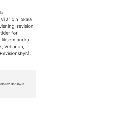
la
Vi är din lokala
isning, revision
tider för
a liksom andra
, Vetlanda,
 Revisionsbyrå,