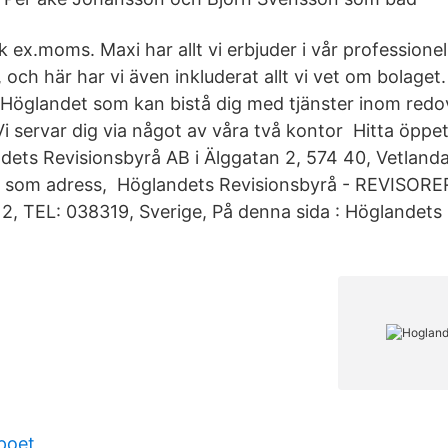
k ex.moms. Maxi har allt vi erbjuder i vår professionel
 och här har vi även inkluderat allt vi vet om bolaget. 
 Höglandet som kan bistå dig med tjänster inom redov
i servar dig via något av våra två kontor Hitta öppet
dets Revisionsbyrå AB i Älggatan 2, 574 40, Vetland
r som adress, Höglandets Revisionsbyrå - REVISORER
2, TEL: 038319, Sverige, På denna sida : Höglandets
 poet