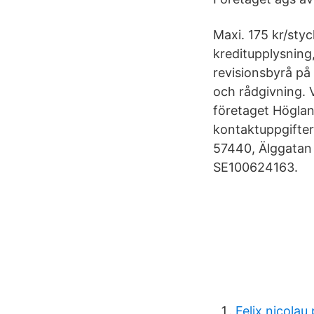
Maxi. 175 kr/styc
kreditupplysning,
revisionsbyrå på
och rådgivning. V
företaget Höglan
kontaktuppgifte
57440, Älggatan 
SE100624163.
Felix nicolau