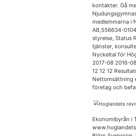
kontakter. Gå me
Njudungsgymnasie
medlemmarna i Ne
AB,556634-0104 -
styrelse, Status
tjänster, konsult
Nyckeltal för Hö
2017-08 2016-08
12 12 12 Resulta
Nettomsättning e
företag och befa
Ekonomibyrån i 
www.hoglandetsr
Björn Svensson,