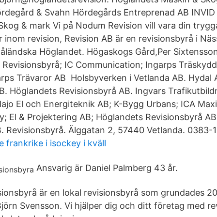
ördegård & Svahn Hördegårds Entreprenad AB INVID
kog & mark Vi på Nodum Revision vill vara din trygg
 inom revision, Revision AB är en revisionsbyrå i Näs
åländska Höglandet. Högaskogs Gård,Per Sixtensson
 Revisionsbyrå; IC Communication; Ingarps Träskydd
arps Trävaror AB Holsbyverken i Vetlanda AB. Hydal A
. Höglandets Revisionsbyrå AB. Ingvars Trafikutbild
lajo El och Energiteknik AB; K-Bygg Urbans; ICA Maxi 
ty; El & Projektering AB; Höglandets Revisionsbyrå 
. Revisionsbyrå. Älggatan 2, 57440 Vetlanda. 0383-
 frankrike i isockey i kväll
Ansvarig är Daniel Palmberg 43 år.
ionsbyrå är en lokal revisionsbyrå som grundades 2
örn Svensson. Vi hjälper dig och ditt företag med rev