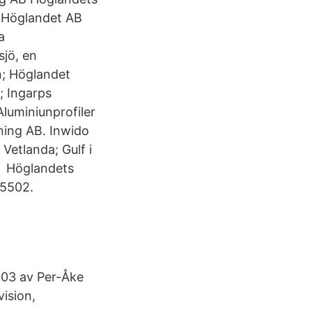
 Höglandet AB
a
sjö, en
; Höglandet
; Ingarps
luminiunprofiler
ning AB. Inwido
Vetlanda; Gulf i
AB Höglandets
15502.
003 av Per-Åke
ision,