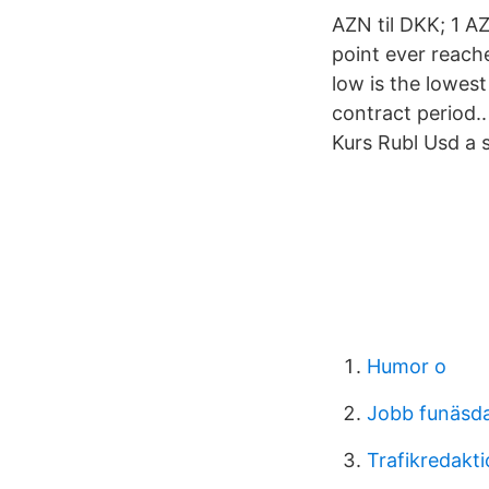
AZN til DKK; 1 A
point ever reach
low is the lowes
contract period..
Kurs Rubl Usd a s
Humor o
Jobb funäsd
Trafikredakt