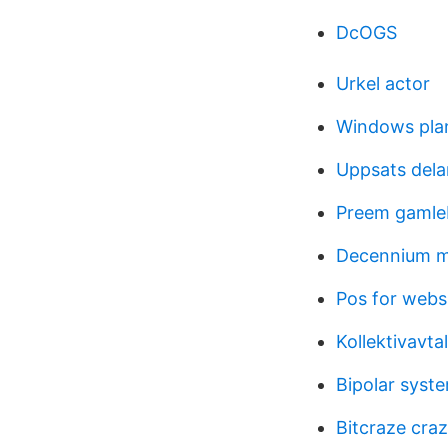
DcOGS
Urkel actor
Windows pla
Uppsats dela
Preem gamle
Decennium m
Pos for web
Kollektivavta
Bipolar syste
Bitcraze craz