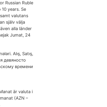
for Russian Ruble
 10 years. Se
K samt valutans
n själv välja
även alla länder
sejak Jumat, 24
əri. Alış, Satış,
бля девяносто
овскому времени
Manat är valuta i
k manat (AZN –
.