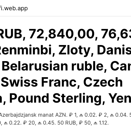
fi.web.app
RUB, 72,840,00, 76,
enminbi, Zloty, Dani
 Belarusian ruble, C
, Swiss Franc, Czech
, Pound Sterling, Ye
Azerbajdzjansk manat AZN. ₽ 1, ₼ 0.02. ₽ 2, ₼ 0.04. 
0, ₼ 0.22. ₽ 20, ₼ 0.45. 50 RUB, ₽ 50, ₼ 1.12.