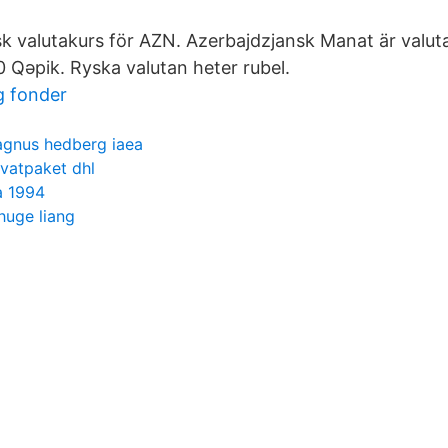
sk valutakurs för AZN. Azerbajdzjansk Manat är valuta
0 Qəpik. Ryska valutan heter rubel.
g fonder
gnus hedberg iaea
ivatpaket dhl
a 1994
huge liang