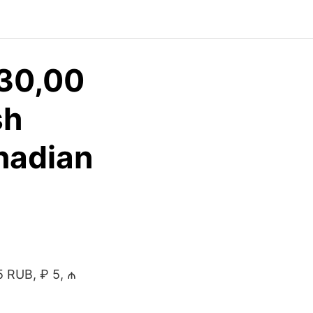
630,00
sh
anadian
n
5 RUB, ₽ 5, ₼