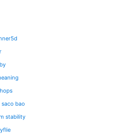
nner5d
r
by
eaning
shops
l saco bao
m stability
yflie