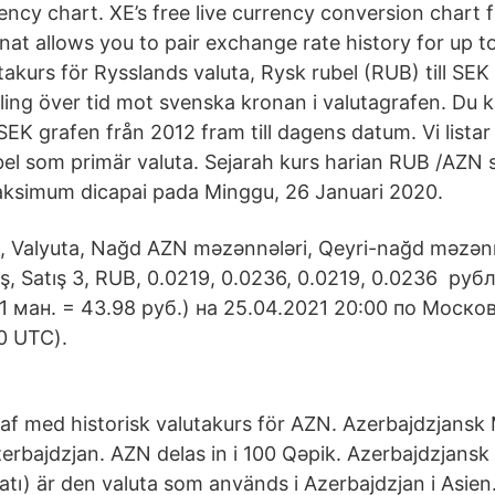
ncy chart. XE’s free live currency conversion chart 
at allows you to pair exchange rate history for up to
takurs för Rysslands valuta, Rysk rubel (RUB) till SE
ling över tid mot svenska kronan i valutagrafen. Du ka
EK grafen från 2012 fram till dagens datum. Vi listar 
el som primär valuta. Sejarah kurs harian RUB /AZN 
aksimum dicapai pada Minggu, 26 Januari 2020.
 Valyuta, Nağd AZN məzənnələri, Qeyri-nağd məzənnəl
ış, Satış 3, RUB, 0.0219, 0.0236, 0.0219, 0.0236 ру
1 ман. = 43.98 руб.) на 25.04.2021 20:00 по Моск
0 UTC).
af med historisk valutakurs för AZN. Azerbajdzjansk 
erbajdzjan. AZN delas in i 100 Qəpik. Azerbajdzjans
ı) är den valuta som används i Azerbajdzjan i Asien