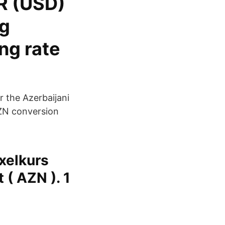
R (USD)
ng
ng rate
r the Azerbaijani
AZN conversion
xelkurs
 ( AZN ). 1