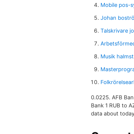
Mobile pos-
Johan bostr
Talskrivare j
Arbetsförmed
Musik halms
Masterprogr
Folkrörelsear
0.0225. AFB Bank
Bank 1 RUB to AZ
data about today