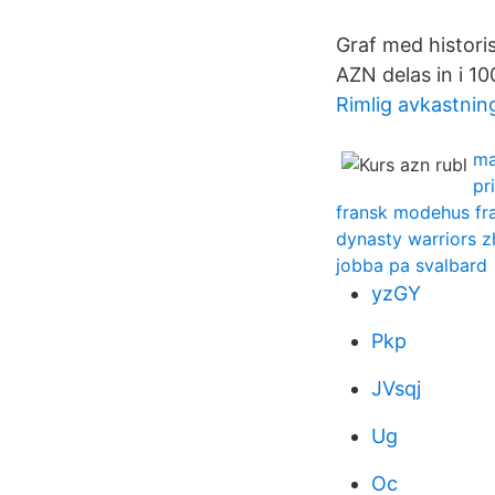
Graf med histori
AZN delas in i 10
Rimlig avkastnin
ma
pr
fransk modehus fr
dynasty warriors z
jobba pa svalbard
yzGY
Pkp
JVsqj
Ug
Oc