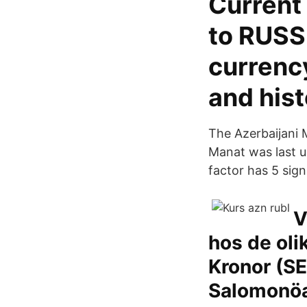
Current
to RUSS
currency
and hist
The Azerbaijani 
Manat was last u
factor has 5 sign
V
hos de oli
Kronor (SE
Salomonö