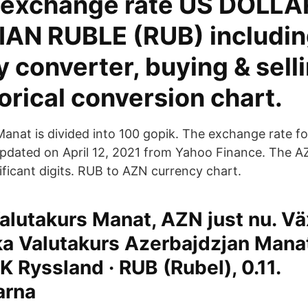
 exchange rate US DOLLA
IAN RUBLE (RUB) includi
 converter, buying & selli
orical conversion chart.
Manat is divided into 100 gopik. The exchange rate fo
pdated on April 12, 2021 from Yahoo Finance. The 
ificant digits. RUB to AZN currency chart.
alutakurs Manat, AZN just nu. Vä
ka Valutakurs Azerbajdzjan Manat
K Ryssland · RUB (Rubel), 0.11.
arna