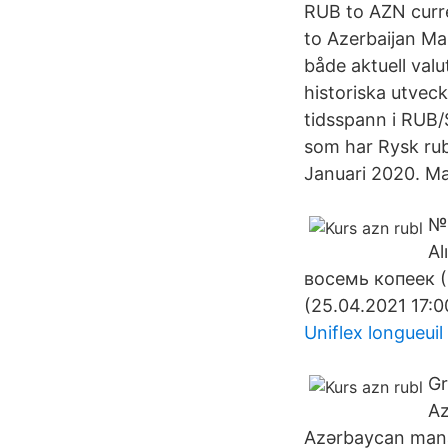
RUB to AZN curre
to Azerbaijan Man
både aktuell valu
historiska utveck
tidsspann i RUB/S
som har Rysk rub
Januari 2020. M
№,
Al
восемь копеек (
(25.04.2021 17:0
Uniflex longueuil
Gr
Az
Azərbaycan manat