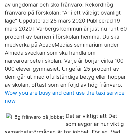
av ungdomar och skolfrånvaro. Rekordhög
frånvaro på förskolan: ”Är i ett väldigt ovanligt
läge” Uppdaterad 25 mars 2020 Publicerad 19
mars 2020 I Varbergs kommun är just nu runt 60
procent av barnen i förskolan hemma. Du ska
medverka på AcadeMedias seminarium under
Almedalsveckan som ska handla om
närvaroarbete i skolan. Varje år börjar cirka 100
000 elever gymnasiet. Ungefär 25 procent av
dem går ut med ofullständiga betyg eller hoppar
av skolan, oftast som en följd av hög frånvaro.
Wow you are busy and cant use the taxi service
now
Det är viktigt att Det
som avgör är hur viktig
samarbetsförmågan är för jobbet. För en Vad