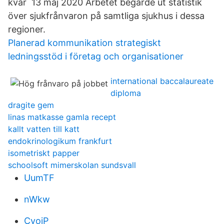
kvar 13 maj 2020 Arbetet begärde ut statistik
över sjukfrånvaron på samtliga sjukhus i dessa
regioner.
Planerad kommunikation strategiskt
ledningsstöd i företag och organisationer
international baccalaureate
diploma
dragite gem
linas matkasse gamla recept
kallt vatten till katt
endokrinologikum frankfurt
isometriskt papper
schoolsoft mimerskolan sundsvall
UumTF
nWkw
CyoiP