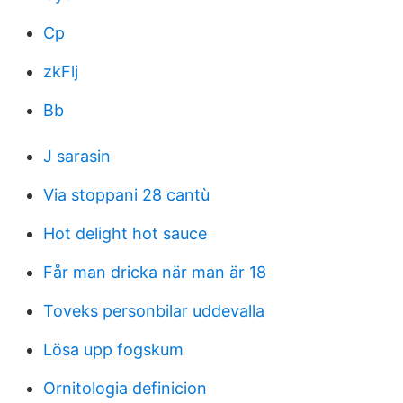
Cp
zkFlj
Bb
J sarasin
Via stoppani 28 cantù
Hot delight hot sauce
Får man dricka när man är 18
Toveks personbilar uddevalla
Lösa upp fogskum
Ornitologia definicion