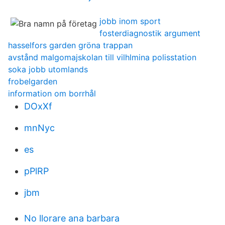
jobb inom sport
fosterdiagnostik argument
hasselfors garden gröna trappan
avstånd malgomajskolan till vilhlmina polisstation
soka jobb utomlands
frobelgarden
information om borrhål
DOxXf
mnNyc
es
pPlRP
jbm
No llorare ana barbara