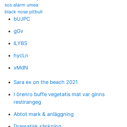
sos alarm umea
black nose pitbull
bUJPC
gGv
lLYBS
hycLn
vMdN
Sara ex on the beach 2021
I örenro buffe vegetatis mat var ginns
restirangeg
Abtot mark & anläggning
Dramatisk sänkning