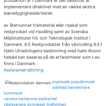
produktion af I Danmark er det besluttet at
implementere direktivet med en række ekstra
bæredygtighedskriterier.
av återvunnet trämaterial eller risskal som
restprodukt vid risodling samt av Svenska
Miljöinstitutet IVL och Teknologisk Institut i
Danmark. 6.5 Restprodukter från växtodling 6.5.1
Halm Utredningens bedömning med halm liksom
helsäd kan baseras på de erfarenheter som t.ex.
finns i Danmark .
Assistansersättning.
popmusik populärmusik
utbildad barnskötare
kommunal
cervera karlskrona butikschef
västsvenska gymnasiet lindholmen