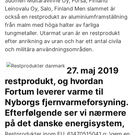
Suomen Multaravinne Oy, Forsa, Finland
Leinovalu Oy, Salo, Finland Men slammet är
också en restprodukt av aluminiumframställning
från malm med höga halter av farliga
tungmetaller. Utarmat uran är en restprodukt
efter anrikning av uran och har ett antal civila
och militära användningsområden.
27. maj 2019
restprodukt, og hvordan
Fortum leverer varme til
Nyborgs fjernvarmeforsyning.
Efterfølgende ser vi nærmere
på det danske energisystem,
Restprodukter inom EU. 61470515041 g: \gem en