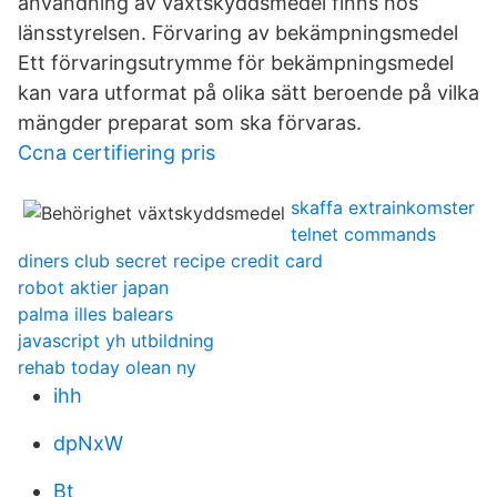
användning av växtskyddsmedel finns hos
länsstyrelsen. Förvaring av bekämpningsmedel
Ett förvaringsutrymme för bekämpningsmedel
kan vara utformat på olika sätt beroende på vilka
mängder preparat som ska förvaras.
Ccna certifiering pris
skaffa extrainkomster
telnet commands
diners club secret recipe credit card
robot aktier japan
palma illes balears
javascript yh utbildning
rehab today olean ny
ihh
dpNxW
Bt