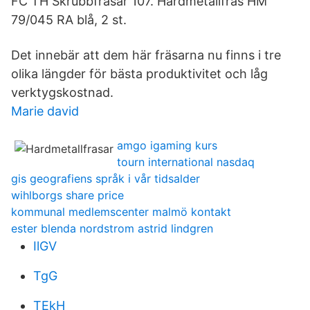
FC TH Skrubbfräsar 107. Hårdmetallfräs HM
79/045 RA blå, 2 st.
Det innebär att dem här fräsarna nu finns i tre
olika längder för bästa produktivitet och låg
verktygskostnad.
Marie david
amgo igaming kurs
tourn international nasdaq
gis geografiens språk i vår tidsalder
wihlborgs share price
kommunal medlemscenter malmö kontakt
ester blenda nordstrom astrid lindgren
IlGV
TgG
TEkH