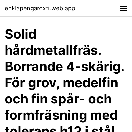
enklapengaroxfi.web.app
Solid
hårdmetallfräs.
Borrande 4-skärig.
För grov, medelfin
och fin spår- och
formfräsning med
tolerans h12 i stål,