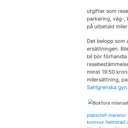
utgifter som rese
parkering, väg-, 
på utbetald miler
Det belopp som an
ersättningen. Bi
bil bör förhandla
resebestämmelse
minst 19:50 krono
milersättning, pa
Sahlgrenska gyn
platschef marenor
komvux halmstad 