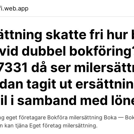
fi.web.app
ättning skatte fri hur
 vid dubbel bokföring
7331 då ser milersätt
dan tagit ut ersättnin
il i samband med lön
ng eget företagare Bokföra milersättning Boka — Bok
n kan tjäna Eget företag milersättning.