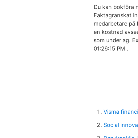
Du kan bokföra m
Faktagranskat inn
medarbetare på B
en kostnad avsee
som underlag. Ex
01:26:15 PM .
Visma financi
Social innov