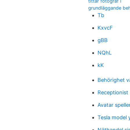
tittar fotograf i
grundläggande beh
Tb
KxvcF
gBB
NQhL
kK
Behörighet 
Receptionist
Avatar spelle
Tesla model 
Näthandel si