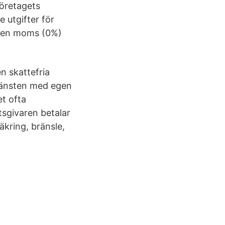
företagets
 utgifter för
ingen moms (0%)
en skattefria
tjänsten med egen
et ofta
sgivaren betalar
äkring, bränsle,