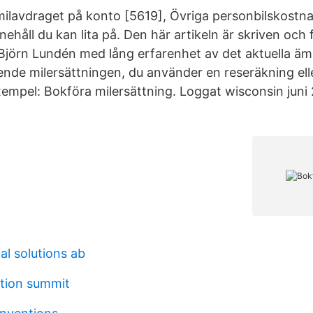
ilavdraget på konto [5619], Övriga personbilskostna
ehåll du kan lita på. Den här artikeln är skriven och
jörn Lundén med lång erfarenhet av det aktuella äm
nde milersättningen, du använder en reseräkning elle
empel: Bokföra milersättning. Loggat wisconsin juni 
al solutions ab
ation summit