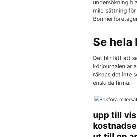
undersökning bla
milersättning för
Bonnierföretage
Se hela 
Det blir lätt att 
körjournalen är a
räknas det inte s
enskilda firma.
upp till v
kostnadser
ut till en