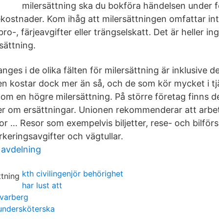
milersättning ska du bokföra händelsen under 
kostnader. Kom ihåg att milersättningen omfattar inte
bro-, färjeavgifter eller trängselskatt. Det är heller 
sättning.
ges i de olika fälten för milersättning är inklusive d
len kostar dock mer än så, och de som kör mycket i 
 om en högre milersättning. På större företag finns d
r om ersättningar. Unionen rekommenderar att arbet
r … Resor som exempelvis biljetter, rese- och bilförs
rkeringsavgifter och vägtullar.
 avdelning
kth civilingenjör behörighet
har lust att
 varberg
undersköterska