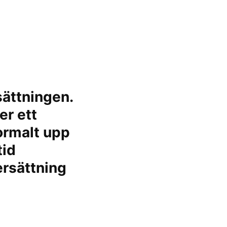
sättningen.
er ett
normalt upp
tid
ersättning