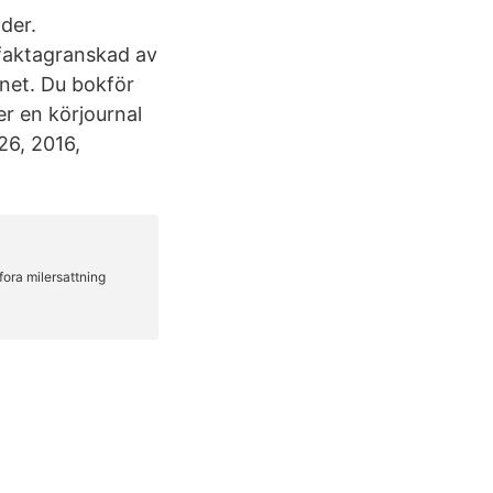
der.
 faktagranskad av
net. Du bokför
r en körjournal
26, 2016,