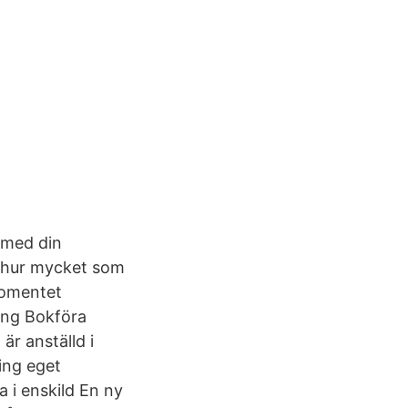
 med din
u hur mycket som
momentet
ing Bokföra
är anställd i
ing eget
a i enskild En ny