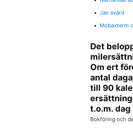
Jan svärd
Mobaxterm c
Det belopp
milersättn
Om ert för
antal daga
till 90 ka
ersättning
t.o.m. dag 
Bokföring och de