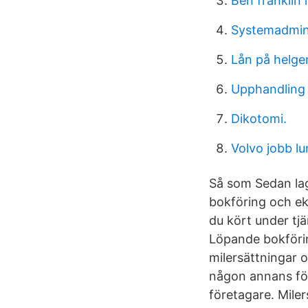
Ben franklin 
Systemadmini
Lån på helge
Upphandling 
Dikotomi.
Volvo jobb l
Så som Sedan lag
bokföring och ek
du kört under tj
Löpande bokförin
milersättningar o
någon annans för
företagare. Miler