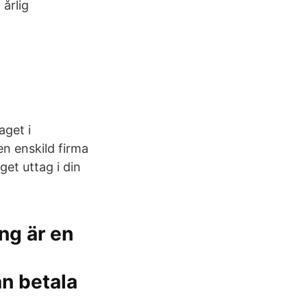
årlig
aget i
en enskild firma
et uttag i din
ing är en
n betala