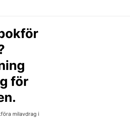
 bokför
?
ning
g för
en.
föra milavdrag i