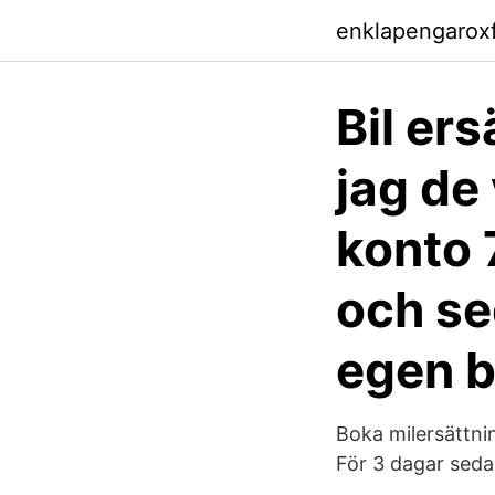
enklapengarox
Bil ers
jag de
konto 
och se
egen b
Boka milersättni
För 3 dagar seda