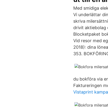
Med smidiga elekt
Vi underlättar d
skriva milersätt
drivit aktiebolag
Blocketpaket boka
Vid resor med ege
2018): dina löne
353. BOKFÖRING ä
du bokföra via e
Faktureringen mo
Vistaprint kampa