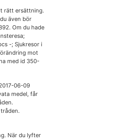
 rätt ersättning.
 du även bör
 5892. Om du hade
änsteresa;
cs -; Sjukresor i
 förändring mot
rna med id 350-
 2017-06-09
vata medel, får
åden.
 tråden.
g. När du lyfter