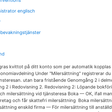
inventions
strator englisch
r
bevakningstjänster
und
ras kvittot på ditt konto som per automatik kopplas
onomiavdelning Under "Milersättning" registrerar d
änsteresan. utan bara fristående Genomgång 2 i del
g 2 i Redovisning 2. Redovisning 2: Löpande bokför
ch milersättning vid tjänsteresa Boka — OK, ifall man 
etag och får skattefri milersättning Boka milersättn
sättning enskild firma — För milersättning till anställd