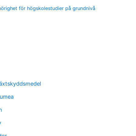
örighet för högskolestudier på grundnivå
växtskyddsmedel
 umea
n
y
dor