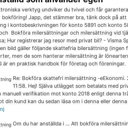
roniska verktyg undviker du tvivel och får garanterat
in bokföring! Japp, det stämmer bra, tänk dock på att
ning i kontobeskrivningen för konto 5891 och konto
 och Bokföra milersättningar och milersättning vid tj
; Hur registrerar jag resor med privat bil? - Visma Sp
n bild gäller följande skattefria bilersättning (ingen
arter, men de som hanterar milersättning är lönearte
r en praktisk handbok för företag och föreningar.
Re: Bokföra skattefri milersättning -eEkonomi.
11:58. Hej! Själva utlägget som betalats med pri
n manuell verifikation mot konto 2018 enligt denna tr
t din kund kan du sedan läsa om i denna eller denna
nj
Om du har anställda i … Att bokföra milersättnin