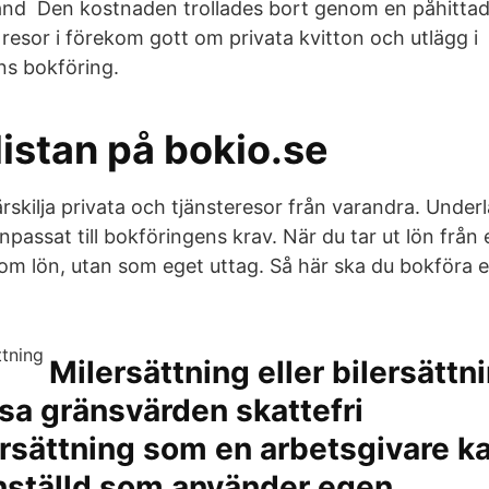
nd Den kostnaden trollades bort genom en påhittad 
 resor i förekom gott om privata kvitton och utlägg i
ns bokföring.
listan på bokio.se
särskilja privata och tjänsteresor från varandra. Underl
npassat till bokföringens krav. När du tar ut lön från 
om lön, utan som eget uttag. Så här ska du bokföra eg
Milersättning eller bilersättn
issa gränsvärden skattefri
sättning som en arbetsgivare ka
 anställd som använder egen